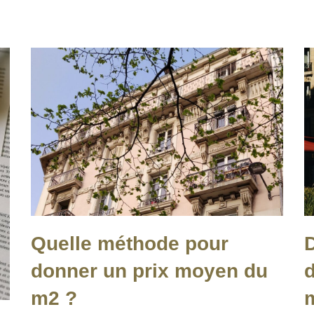
Quelle méthode pour
D
donner un prix moyen du
d
m2 ?
m