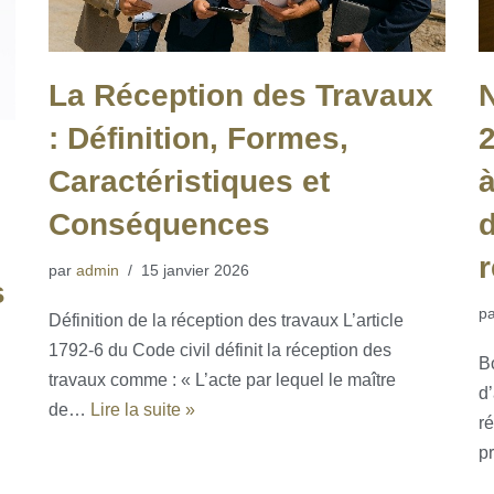
N
La Réception des Travaux
2
: Définition, Formes,
à
Caractéristiques et
Conséquences
par
admin
15 janvier 2026
s
p
Définition de la réception des travaux L’article
1792-6 du Code civil définit la réception des
B
travaux comme : « L’acte par lequel le maître
d
de…
Lire la suite »
r
p